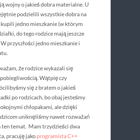
ją wojny o jakieś dobra materialne. U
jętnie podzielili wszystkie dobra na
i kupili jedno mieszkanie (w którym
ziałki, do tego rodzice mają jeszcze
. W przyszłości jedno mieszkanie i
atu.
ażam, że rodzice wykazali się
pobiegliwością. Wątpię czy
ócilibyśmy się z bratem o jakieś
adki po rodzicach, bo obaj jesteśmy
okojnymi chłopakami, ale dzięki
odzicom uniknęliśmy nawet rozważań
 ten temat. Mam trzydzieści dwa
ta, pracuję jako
programista C++