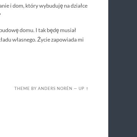
anie i dom, który wybuduję na działce
?
budowę domu. I tak będę musiał
wkładu własnego. Życie zapowiada mi
THEME BY
ANDERS NORÉN
—
UP ↑