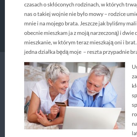
czasach o skłóconych rodzinach, w których trwa
nas o takiej wojnie nie było mowy – rodzice umie
mnie i na mojego brata. Jeszcze jak byliśmy mal
obecnie mieszkam ja z moją narzeczoną) i dwie d
mieszkanie, w którym teraz mieszkają oni i brat
jedna działka będą moje – reszta przypadnie br
Uw
za
kł
sp
sp
r
na
la