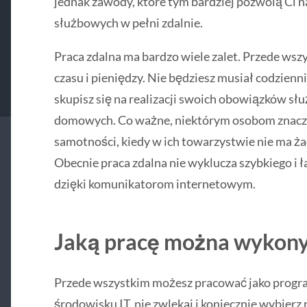
jednak zawody, które tym bardziej pozwolą Ci 
służbowych w pełni zdalnie.
Praca zdalna ma bardzo wiele zalet. Przede wsz
czasu i pieniędzy. Nie będziesz musiał codzienn
skupisz się na realizacji swoich obowiązków s
domowych. Co ważne, niektórym osobom znacznie
samotności, kiedy w ich towarzystwie nie ma 
Obecnie praca zdalna nie wyklucza szybkiego i 
dzięki komunikatorom internetowym.
Jaką pracę można wykony
Przede wszystkim możesz pracować jako programi
środowisku IT, nie zwlekaj i koniecznie wybierz