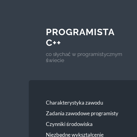
PROGRAMISTA
C++
co słychać w programistycznym
świecie
Charakterystyka zawodu
Zadania zawodowe programisty
Czynniki środowiska
Niezbędne wykształcenie