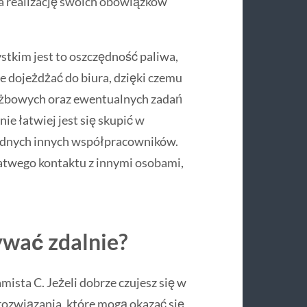
na realizację swoich obowiązków
ystkim jest to oszczędność paliwa,
ie dojeżdżać do biura, dzięki czemu
łużbowych oraz ewentualnych zadań
 łatwiej jest się skupić w
żadnych innych współpracowników.
łatwego kontaktu z innymi osobami,
wać zdalnie?
sta C. Jeżeli dobrze czujesz się w
 rozwiązania, które mogą okazać się