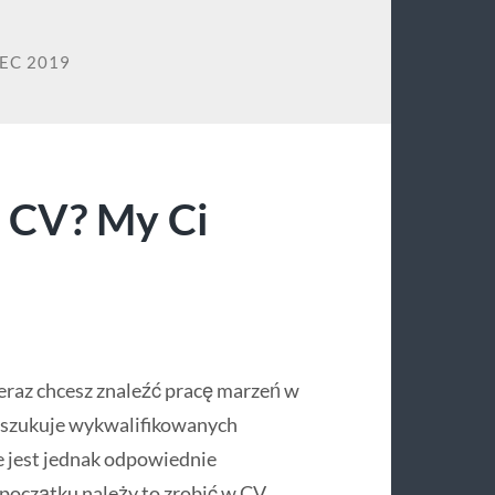
EC 2019
ć CV? My Ci
 teraz chcesz znaleźć pracę marzeń w
poszukuje wykwalifikowanych
e jest jednak odpowiednie
początku należy to zrobić w CV.