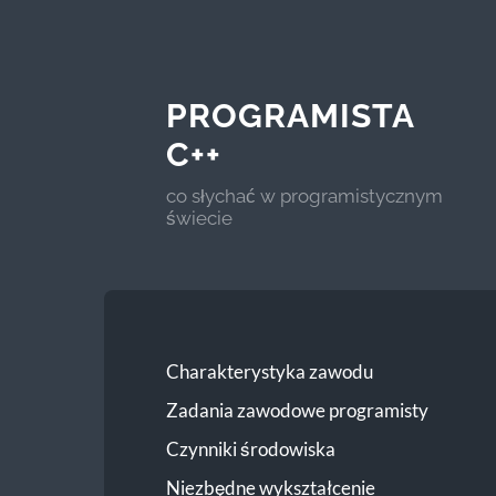
PROGRAMISTA
C++
co słychać w programistycznym
świecie
Charakterystyka zawodu
Zadania zawodowe programisty
Czynniki środowiska
Niezbędne wykształcenie