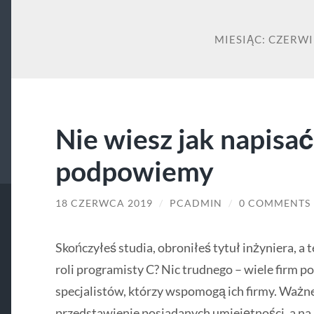
MIESIĄC:
CZERWI
Nie wiesz jak napisa
podpowiemy
18 CZERWCA 2019
/
PCADMIN
/
0 COMMENTS
Skończyłeś studia, obroniłeś tytuł inżyniera, a
roli programisty C? Nic trudnego – wiele firm 
specjalistów, którzy wspomogą ich firmy. Ważn
przedstawienie posiadanych umiejętności, a na 